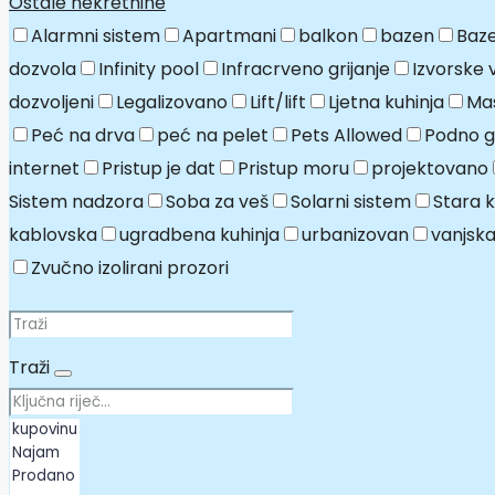
Ostale nekretnine
Alarmni sistem
Apartmani
balkon
bazen
Baze
dozvola
Infinity pool
Infracrveno grijanje
Izvorske 
dozvoljeni
Legalizovano
Lift/lift
Ljetna kuhinja
Mas
Peć na drva
peć na pelet
Pets Allowed
Podno gr
internet
Pristup je dat
Pristup moru
projektovano
Sistem nadzora
Soba za veš
Solarni sistem
Stara 
kablovska
ugradbena kuhinja
urbanizovan
vanjska
Zvučno izolirani prozori
Traži