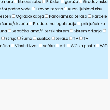
e nara
fitness soba
Frižider
garaža
Građevinska
e/otpadne vode
Krovna terasa
Kućni ljubimci nisu
ešten
Ograda/kapija
Panoramska terasa
Parcele
ja šuma/drveća
Predato na legalizaciju
priključak za
una
Septička jama/filterski sistem
Sistem grijanja
a
Struja
Šuma
sušilica
terasa
TV
TV
ašina
Vlastiti izvor
voćke
Vrt
WC za goste
WiFi