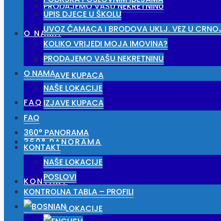
PRODAJEMO VAŠU NEKRETNINU
UPIS DJECE U ŠKOLU
UVOZ ČAMACA I BRODOVA UKLJ. VEZ U CRNO
O NAMA
KOLIKO VRIJEDI MOJA IMOVINA?
PRODAJEMO VAŠU NEKRETNINU
NAŠE LOKACIJE
O NAMA
IZJAVE KUPACA
NAŠE LOKACIJE
FAQ
IZJAVE KUPACA
FAQ
360° PANORAMA
360° PANORAMA
KONTAKT
NAŠE LOKACIJE
POSLOVI
KONTAKT
KONTROLNA TABLA – PROFILI
NAŠE LOKACIJE