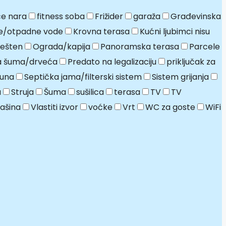
e nara
fitness soba
Frižider
garaža
Građevinska
e/otpadne vode
Krovna terasa
Kućni ljubimci nisu
ešten
Ograda/kapija
Panoramska terasa
Parcele
ja šuma/drveća
Predato na legalizaciju
priključak za
una
Septička jama/filterski sistem
Sistem grijanja
a
Struja
Šuma
sušilica
terasa
TV
TV
ašina
Vlastiti izvor
voćke
Vrt
WC za goste
WiFi