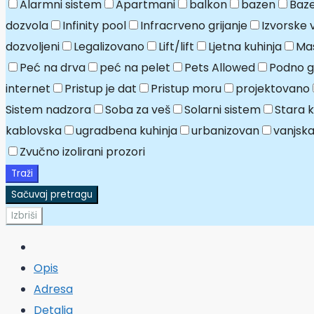
Alarmni sistem
Apartmani
balkon
bazen
Baze
dozvola
Infinity pool
Infracrveno grijanje
Izvorske 
dozvoljeni
Legalizovano
Lift/lift
Ljetna kuhinja
Mas
Peć na drva
peć na pelet
Pets Allowed
Podno gr
internet
Pristup je dat
Pristup moru
projektovano
Sistem nadzora
Soba za veš
Solarni sistem
Stara 
kablovska
ugradbena kuhinja
urbanizovan
vanjska
Zvučno izolirani prozori
Traži
Sačuvaj pretragu
Izbriši
Opis
Adresa
Detalja