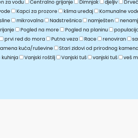
n za vodu
Centralno grijanje
Dimnjak
djeljiv
Drveć
vode
Kapci za prozore
klima uređaj
Komunalne vod
line
mikrovalna
Nadstrešnica
namješten
nenamj
ijanje
Pogled na more
Pogled na planinu
populaci
prvi red do mora
Putna veza
Race
renoviran
sa
kamena kuća/ruševine
Stari zidovi od prirodnog kamen
 kuhinja
Vanjski roštilj
Vanjski tuš
vanjski tuš
veš m