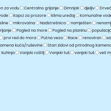
n za vodu
Centralno grijanje
Dimnjak
djeljiv
Drveć
vode
Kapci za prozore
klima uređaj
Komunalne vod
line
mikrovalna
Nadstrešnica
namješten
nenamj
ijanje
Pogled na more
Pogled na planinu
populaci
prvi red do mora
Putna veza
Race
renoviran
sa
kamena kuća/ruševine
Stari zidovi od prirodnog kamen
 kuhinja
Vanjski roštilj
Vanjski tuš
vanjski tuš
veš m