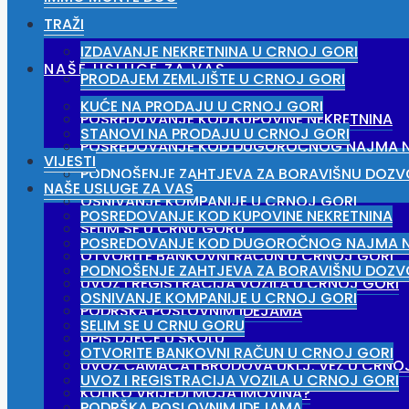
TRAŽI
IZDAVANJE NEKRETNINA U CRNOJ GORI
NAŠE USLUGE ZA VAS
PRODAJEM ZEMLJIŠTE U CRNOJ GORI
KUĆE NA PRODAJU U CRNOJ GORI
POSREDOVANJE KOD KUPOVINE NEKRETNINA
STANOVI NA PRODAJU U CRNOJ GORI
POSREDOVANJE KOD DUGOROČNOG NAJMA N
VIJESTI
PODNOŠENJE ZAHTJEVA ZA BORAVIŠNU DOZV
NAŠE USLUGE ZA VAS
OSNIVANJE KOMPANIJE U CRNOJ GORI
POSREDOVANJE KOD KUPOVINE NEKRETNINA
SELIM SE U CRNU GORU
POSREDOVANJE KOD DUGOROČNOG NAJMA N
OTVORITE BANKOVNI RAČUN U CRNOJ GORI
PODNOŠENJE ZAHTJEVA ZA BORAVIŠNU DOZV
UVOZ I REGISTRACIJA VOZILA U CRNOJ GORI
OSNIVANJE KOMPANIJE U CRNOJ GORI
PODRŠKA POSLOVNIM IDEJAMA
SELIM SE U CRNU GORU
UPIS DJECE U ŠKOLU
OTVORITE BANKOVNI RAČUN U CRNOJ GORI
UVOZ ČAMACA I BRODOVA UKLJ. VEZ U CRNO
UVOZ I REGISTRACIJA VOZILA U CRNOJ GORI
KOLIKO VRIJEDI MOJA IMOVINA?
PODRŠKA POSLOVNIM IDEJAMA