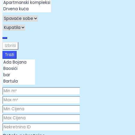
Izbriši
Traži