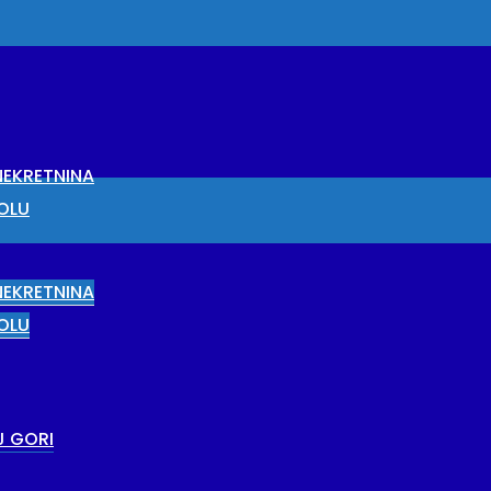
EKRETNINA
OLU
EKRETNINA
OLU
J GORI