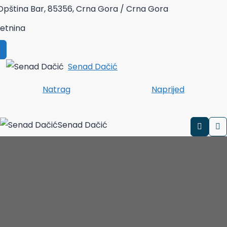
 Opština Bar, 85356, Crna Gora / Crna Gora
etnina
Senad Dačić
Natrag
Naprijed
Senad Dačić