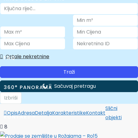
O NAMA
Ostale nekretnine
FAQ
Traži
Sačuvaj pretragu
360° PANORAMA
Izbriši
Slični
Opis
Adresa
Detalja
Karakteristike
Kontakt
KONTAKT
objekti
8