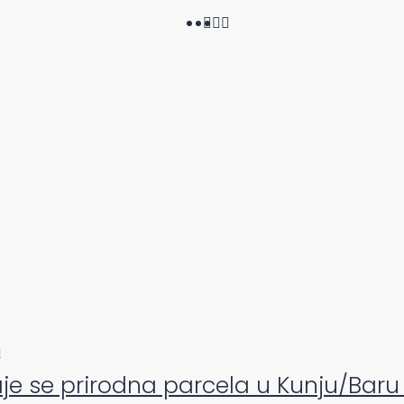
u
je se prirodna parcela u Kunju/Baru