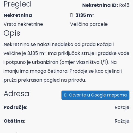
Pregled
Nekretnina ID:
Ro15
Nekretnina
3135 m²
Vrsta nekretnine
Veličina parcele
Opis
Nekretnina se nalazi nedaleko od grada Rožaja i
veličine je 3.135 m². Ima priključak struje i gradske vode
i potpuno je urbaniziran (omjer vlasništva 1/1). Na
imanju ima mnogo četinara. Prodaje se kao cjelina i
pruža prekrasan pogled na prirodu.
Adresa
Otvorite u Google mapama
Područje:
Rožaje
Obština:
Rožaje