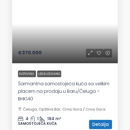
€370.000
KUPOVINU
LEGALIZOVANO
Šarmantna samostojeća kuća sa velikim
placem na prodaju u Baru/Čeluga –
BHK140
Čeluga, Opština Bar, Crna Gora / Crna Gora
4
1
184
m²
SAMOSTOJEĆA KUĆA
Detalja