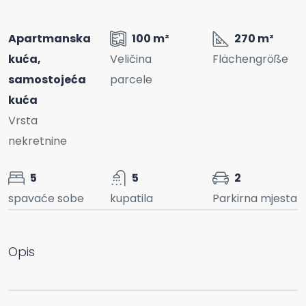
Apartmanska
100 m²
270 m²
kuća,
Veličina
Flächengröße
samostojeća
parcele
kuća
Vrsta
nekretnine
5
5
2
spavaće sobe
kupatila
Parkirna mjesta
Opis