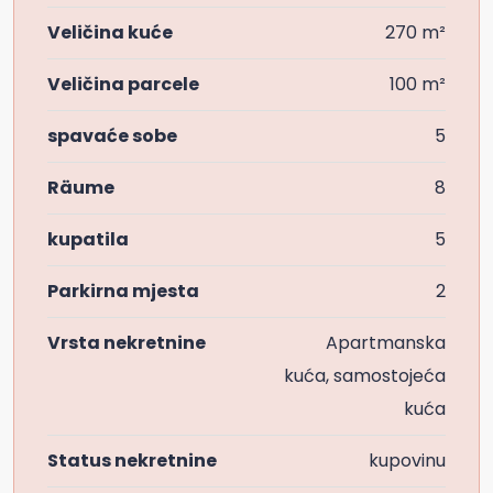
Veličina kuće
270 m²
Veličina parcele
100 m²
spavaće sobe
5
Räume
8
kupatila
5
Parkirna mjesta
2
Vrsta nekretnine
Apartmanska
kuća, samostojeća
kuća
Status nekretnine
kupovinu