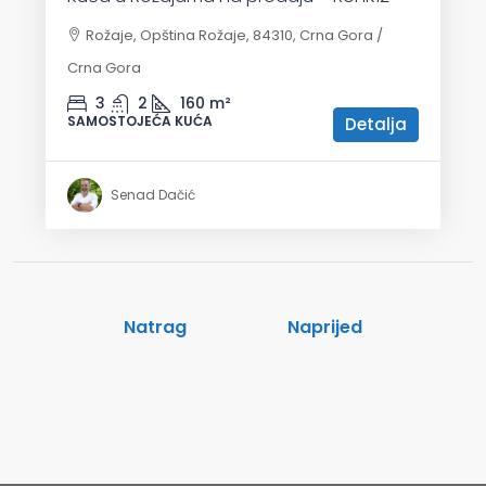
Rožaje, Opština Rožaje, 84310, Crna Gora /
Crna Gora
3
2
160
m²
SAMOSTOJEĆA KUĆA
Detalja
Senad Dačić
Natrag
Naprijed