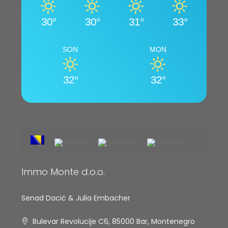
30°
30°
31°
33°
SON
MON
32°
32°
Immo Monte d.o.o.
Senad Dacić & Julia Embacher
Bulevar Revolucije C6, 85000 Bar, Montenegro