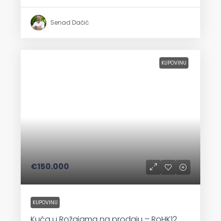
Senad Dačić
KUPOVINU
€150.000
KUPOVINU
Kuća u Rožajama na prodaju – RoHK12