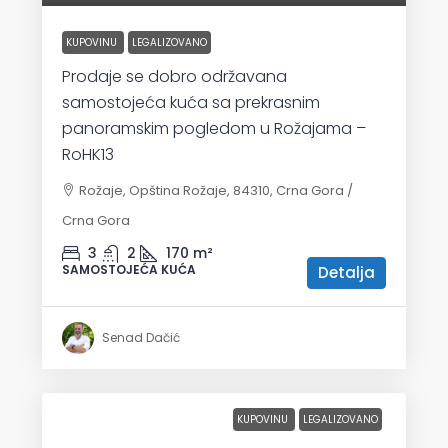
KUPOVINU
LEGALIZOVANO
Prodaje se dobro održavana
samostojeća kuća sa prekrasnim
panoramskim pogledom u Rožajama –
RoHK13
Rožaje, Opština Rožaje, 84310, Crna Gora /
Crna Gora
3
2
170
m²
SAMOSTOJEĆA KUĆA
Detalja
Senad Dačić
KUPOVINU
LEGALIZOVANO