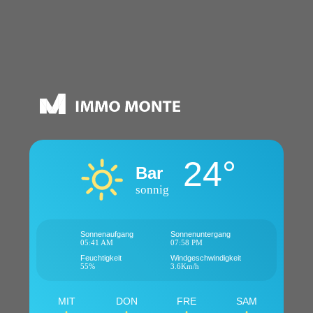
24°
Bar
sonnig
Sonnenaufgang
Sonnenuntergang
05:41 AM
07:58 PM
Feuchtigkeit
Windgeschwindigkeit
55%
3.6Km/h
MIT
DON
FRE
SAM