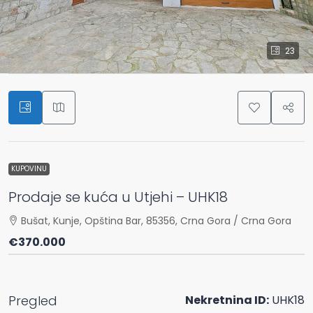
23
KUPOVINU
Prodaje se kuća u Utjehi – UHK18
Bušat, Kunje, Opština Bar, 85356, Crna Gora / Crna Gora
€370.000
Pregled
Nekretnina ID:
UHK18