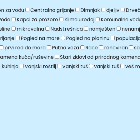
n za vodu
Centralno grijanje
Dimnjak
djeljiv
Drveć
vode
Kapci za prozore
klima uređaj
Komunalne vod
line
mikrovalna
Nadstrešnica
namješten
nenamj
ijanje
Pogled na more
Pogled na planinu
populaci
prvi red do mora
Putna veza
Race
renoviran
sa
kamena kuća/ruševine
Stari zidovi od prirodnog kamen
 kuhinja
Vanjski roštilj
Vanjski tuš
vanjski tuš
veš m