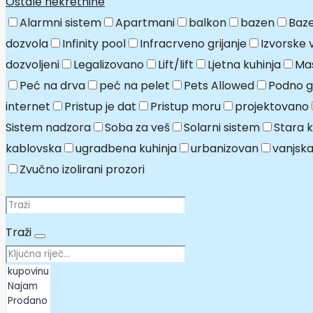
Ostale nekretnine
Alarmni sistem
Apartmani
balkon
bazen
Baze
dozvola
Infinity pool
Infracrveno grijanje
Izvorske 
dozvoljeni
Legalizovano
Lift/lift
Ljetna kuhinja
Mas
Peć na drva
peć na pelet
Pets Allowed
Podno gr
internet
Pristup je dat
Pristup moru
projektovano
Sistem nadzora
Soba za veš
Solarni sistem
Stara 
kablovska
ugradbena kuhinja
urbanizovan
vanjska
Zvučno izolirani prozori
Traži