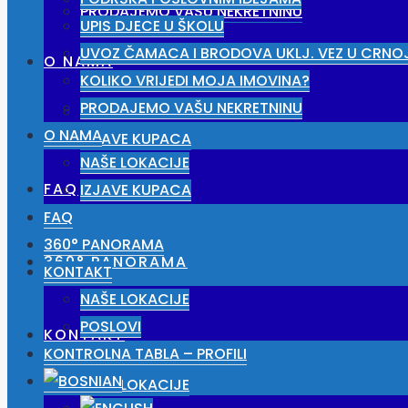
PRODAJEMO VAŠU NEKRETNINU
UPIS DJECE U ŠKOLU
UVOZ ČAMACA I BRODOVA UKLJ. VEZ U CRNO
O NAMA
KOLIKO VRIJEDI MOJA IMOVINA?
PRODAJEMO VAŠU NEKRETNINU
NAŠE LOKACIJE
O NAMA
IZJAVE KUPACA
NAŠE LOKACIJE
FAQ
IZJAVE KUPACA
FAQ
360° PANORAMA
360° PANORAMA
KONTAKT
NAŠE LOKACIJE
POSLOVI
KONTAKT
KONTROLNA TABLA – PROFILI
NAŠE LOKACIJE