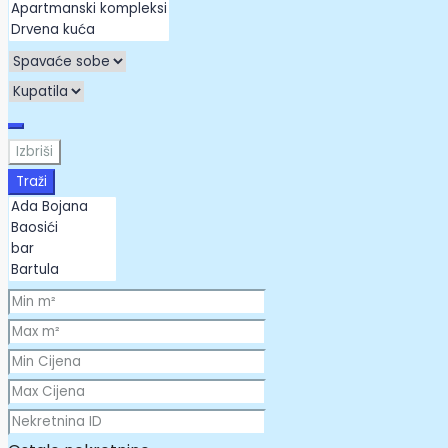
Izbriši
Traži