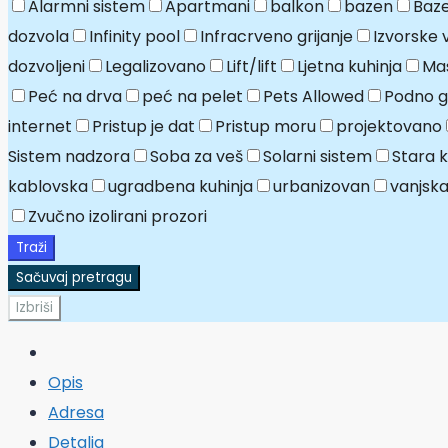
Alarmni sistem
Apartmani
balkon
bazen
Baze
dozvola
Infinity pool
Infracrveno grijanje
Izvorske 
dozvoljeni
Legalizovano
Lift/lift
Ljetna kuhinja
Mas
Peć na drva
peć na pelet
Pets Allowed
Podno gr
internet
Pristup je dat
Pristup moru
projektovano
Sistem nadzora
Soba za veš
Solarni sistem
Stara 
kablovska
ugradbena kuhinja
urbanizovan
vanjska
Zvučno izolirani prozori
Traži
Sačuvaj pretragu
Izbriši
Opis
Adresa
Detalja