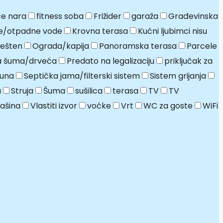
e nara
fitness soba
Frižider
garaža
Građevinska
e/otpadne vode
Krovna terasa
Kućni ljubimci nisu
ešten
Ograda/kapija
Panoramska terasa
Parcele
ja šuma/drveća
Predato na legalizaciju
priključak za
una
Septička jama/filterski sistem
Sistem grijanja
a
Struja
Šuma
sušilica
terasa
TV
TV
ašina
Vlastiti izvor
voćke
Vrt
WC za goste
WiFi