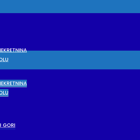
EKRETNINA
OLU
EKRETNINA
OLU
J GORI