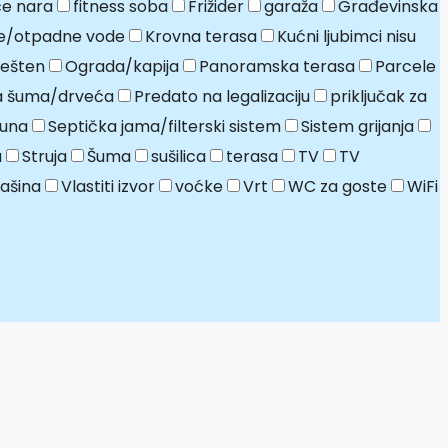
e nara
fitness soba
Frižider
garaža
Građevinska
e/otpadne vode
Krovna terasa
Kućni ljubimci nisu
ešten
Ograda/kapija
Panoramska terasa
Parcele
ja šuma/drveća
Predato na legalizaciju
priključak za
una
Septička jama/filterski sistem
Sistem grijanja
a
Struja
Šuma
sušilica
terasa
TV
TV
ašina
Vlastiti izvor
voćke
Vrt
WC za goste
WiFi