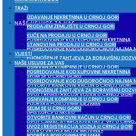
TRAŽI
IZDAVANJE NEKRETNINA U CRNOJ GORI
NAŠE USLUGE ZA VAS
PRODAJEM ZEMLJIŠTE U CRNOJ GORI
KUĆE NA PRODAJU U CRNOJ GORI
POSREDOVANJE KOD KUPOVINE NEKRETNINA
STANOVI NA PRODAJU U CRNOJ GORI
POSREDOVANJE KOD DUGOROČNOG NAJMA N
VIJESTI
PODNOŠENJE ZAHTJEVA ZA BORAVIŠNU DOZV
NAŠE USLUGE ZA VAS
OSNIVANJE KOMPANIJE U CRNOJ GORI
POSREDOVANJE KOD KUPOVINE NEKRETNINA
SELIM SE U CRNU GORU
POSREDOVANJE KOD DUGOROČNOG NAJMA N
OTVORITE BANKOVNI RAČUN U CRNOJ GORI
PODNOŠENJE ZAHTJEVA ZA BORAVIŠNU DOZV
UVOZ I REGISTRACIJA VOZILA U CRNOJ GORI
OSNIVANJE KOMPANIJE U CRNOJ GORI
PODRŠKA POSLOVNIM IDEJAMA
SELIM SE U CRNU GORU
UPIS DJECE U ŠKOLU
OTVORITE BANKOVNI RAČUN U CRNOJ GORI
UVOZ ČAMACA I BRODOVA UKLJ. VEZ U CRNO
UVOZ I REGISTRACIJA VOZILA U CRNOJ GORI
KOLIKO VRIJEDI MOJA IMOVINA?
PODRŠKA POSLOVNIM IDEJAMA