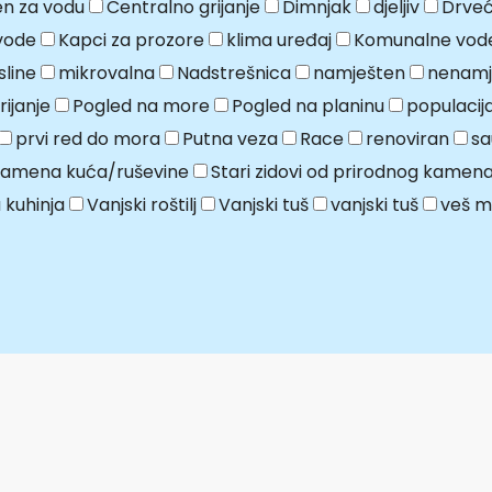
n za vodu
Centralno grijanje
Dimnjak
djeljiv
Drveć
vode
Kapci za prozore
klima uređaj
Komunalne vod
line
mikrovalna
Nadstrešnica
namješten
nenamj
ijanje
Pogled na more
Pogled na planinu
populaci
prvi red do mora
Putna veza
Race
renoviran
sa
kamena kuća/ruševine
Stari zidovi od prirodnog kamen
 kuhinja
Vanjski roštilj
Vanjski tuš
vanjski tuš
veš m