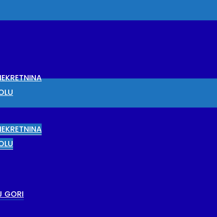
EKRETNINA
OLU
EKRETNINA
OLU
J GORI