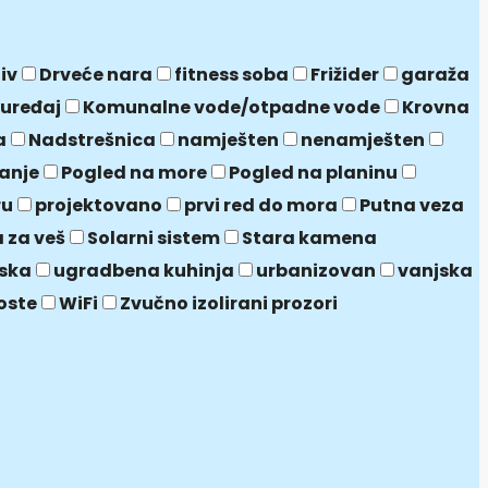
jiv
Drveće nara
fitness soba
Frižider
garaža
 uređaj
Komunalne vode/otpadne vode
Krovna
a
Nadstrešnica
namješten
nenamješten
janje
Pogled na more
Pogled na planinu
ru
projektovano
prvi red do mora
Putna veza
 za veš
Solarni sistem
Stara kamena
ska
ugradbena kuhinja
urbanizovan
vanjska
oste
WiFi
Zvučno izolirani prozori