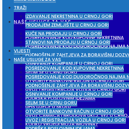
TRAŽI
IZDAVANJE NEKRETNINA U CRNOJ GORI
NAŠE USLUGE ZA VAS
PRODAJEM ZEMLJIŠTE U CRNOJ GORI
KUĆE NA PRODAJU U CRNOJ GORI
POSREDOVANJE KOD KUPOVINE NEKRETNINA
STANOVI NA PRODAJU U CRNOJ GORI
POSREDOVANJE KOD DUGOROČNOG NAJMA N
VIJESTI
PODNOŠENJE ZAHTJEVA ZA BORAVIŠNU DOZV
NAŠE USLUGE ZA VAS
OSNIVANJE KOMPANIJE U CRNOJ GORI
POSREDOVANJE KOD KUPOVINE NEKRETNINA
SELIM SE U CRNU GORU
POSREDOVANJE KOD DUGOROČNOG NAJMA N
OTVORITE BANKOVNI RAČUN U CRNOJ GORI
PODNOŠENJE ZAHTJEVA ZA BORAVIŠNU DOZV
UVOZ I REGISTRACIJA VOZILA U CRNOJ GORI
OSNIVANJE KOMPANIJE U CRNOJ GORI
PODRŠKA POSLOVNIM IDEJAMA
SELIM SE U CRNU GORU
UPIS DJECE U ŠKOLU
OTVORITE BANKOVNI RAČUN U CRNOJ GORI
UVOZ ČAMACA I BRODOVA UKLJ. VEZ U CRNO
UVOZ I REGISTRACIJA VOZILA U CRNOJ GORI
KOLIKO VRIJEDI MOJA IMOVINA?
PODRŠKA POSLOVNIM IDEJAMA