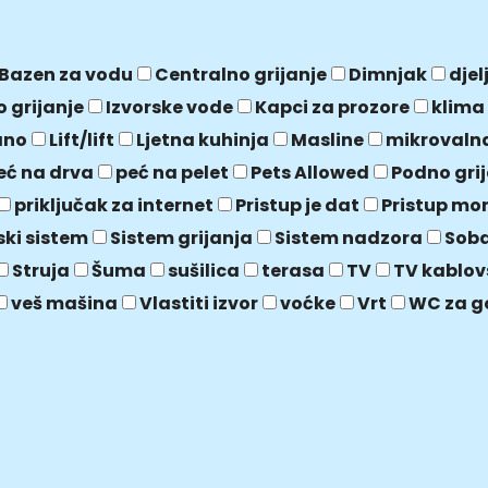
Bazen za vodu
Centralno grijanje
Dimnjak
djel
o grijanje
Izvorske vode
Kapci za prozore
klima
ano
Lift/lift
Ljetna kuhinja
Masline
mikrovaln
eć na drva
peć na pelet
Pets Allowed
Podno gri
priključak za internet
Pristup je dat
Pristup mo
ski sistem
Sistem grijanja
Sistem nadzora
Soba
Struja
Šuma
sušilica
terasa
TV
TV kablov
veš mašina
Vlastiti izvor
voćke
Vrt
WC za g