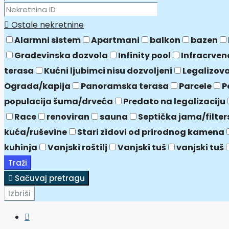
Ostale nekretnine
Alarmni sistem
Apartmani
balkon
bazen
Građevinska dozvola
Infinity pool
Infracrven
terasa
Kućni ljubimci nisu dozvoljeni
Legalizov
Ograda/kapija
Panoramska terasa
Parcele
P
populacija šuma/drveća
Predato na legalizaciju
Race
renoviran
sauna
Septička jama/filter
kuća/ruševine
Stari zidovi od prirodnog kamena
kuhinja
Vanjski roštilj
Vanjski tuš
vanjski tuš
Traži
Sačuvaj pretragu
Izbriši