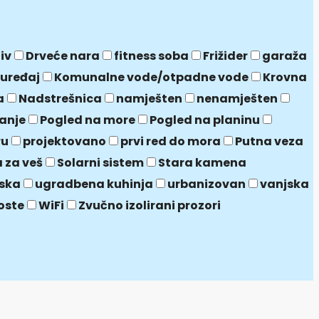
jiv
Drveće nara
fitness soba
Frižider
garaža
 uređaj
Komunalne vode/otpadne vode
Krovna
a
Nadstrešnica
namješten
nenamješten
janje
Pogled na more
Pogled na planinu
ru
projektovano
prvi red do mora
Putna veza
 za veš
Solarni sistem
Stara kamena
ska
ugradbena kuhinja
urbanizovan
vanjska
oste
WiFi
Zvučno izolirani prozori