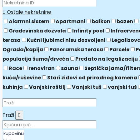
Ostale nekretnine
Alarmni sistem
Apartmani
balkon
bazen
Građevinska dozvola
Infinity pool
Infracrven
terasa
Kućni ljubimci nisu dozvoljeni
Legalizov
Ograda/kapija
Panoramska terasa
Parcele
P
populacija šuma/drveća
Predato na legalizaciju
Race
renoviran
sauna
Septička jama/filter
kuća/ruševine
Stari zidovi od prirodnog kamena
kuhinja
Vanjski roštilj
Vanjski tuš
vanjski tuš
Traži