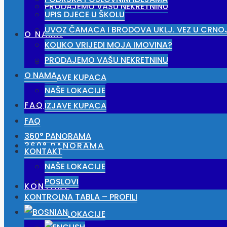
PRODAJEMO VAŠU NEKRETNINU
UPIS DJECE U ŠKOLU
UVOZ ČAMACA I BRODOVA UKLJ. VEZ U CRNO
O NAMA
KOLIKO VRIJEDI MOJA IMOVINA?
PRODAJEMO VAŠU NEKRETNINU
NAŠE LOKACIJE
O NAMA
IZJAVE KUPACA
NAŠE LOKACIJE
FAQ
IZJAVE KUPACA
FAQ
360° PANORAMA
360° PANORAMA
KONTAKT
NAŠE LOKACIJE
POSLOVI
KONTAKT
KONTROLNA TABLA – PROFILI
NAŠE LOKACIJE