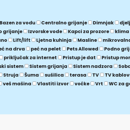
Bazen za vodu
Centralno grijanje
Dimnjak
djel
o grijanje
Izvorske vode
Kapci za prozore
klima
ano
Lift/lift
Ljetna kuhinja
Masline
mikrovaln
eć na drva
peć na pelet
Pets Allowed
Podno gri
priključak za internet
Pristup je dat
Pristup mo
ski sistem
Sistem grijanja
Sistem nadzora
Soba
Struja
Šuma
sušilica
terasa
TV
TV kablov
veš mašina
Vlastiti izvor
voćke
Vrt
WC za g