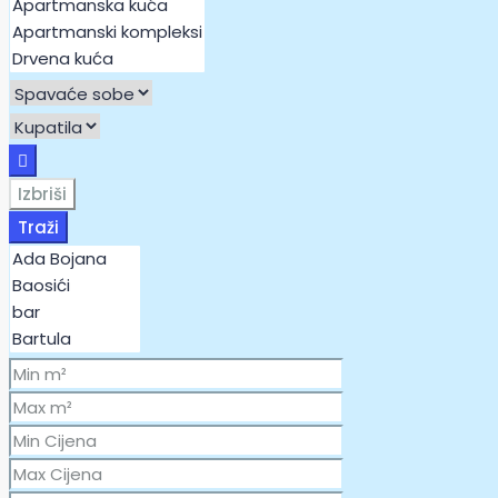
Izbriši
Traži