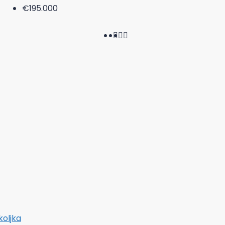
€195.000
koljka