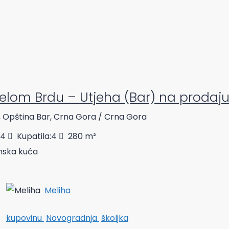
elom Brdu – Utjeha (Bar) na prodaj
, Opština Bar, Crna Gora / Crna Gora
4
Kupatila:
4
280
m²
ska kuća
Meliha
kupovinu
Novogradnja
školjka