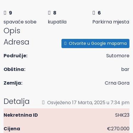
9
8
6
spavaće sobe
kupatila
Parkirna mjesta
Opis
Adresa
Otvorite u Google mapama
Područje:
Sutomore
Obština:
bar
Zemlja:
Crna Gora
Detalja
Osvježeno 17 Marta, 2025 u 7:34 pm
Nekretnina ID
SHK23
Cijena
€270.000