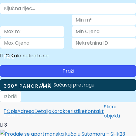
O NAMA
Ostale nekretnine
FAQ
Traži
Sačuvaj pretragu
360° PANORAMA
Izbriši
Slični
Opis
Adresa
Detalja
Karakteristike
Kontakt
KONTAKT
objekti
3