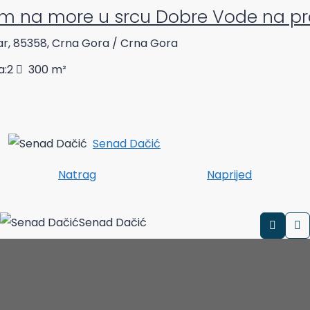
m na more u srcu Dobre Vode na p
r, 85358, Crna Gora / Crna Gora
a:
2
300
m²
Senad Dačić
Natrag
Naprijed
Senad Dačić