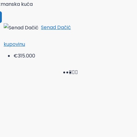
tmanska kuća
Senad Dačić
kupovinu
€315.000