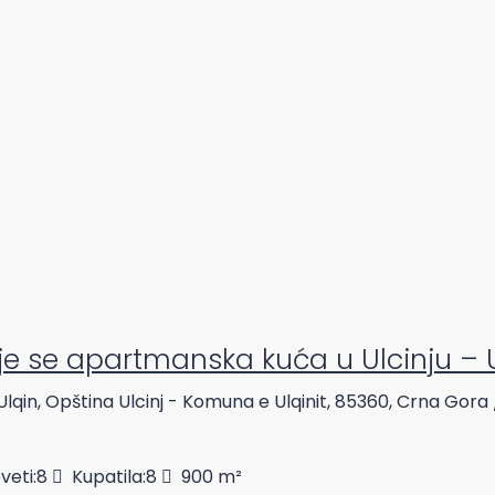
je se apartmanska kuća u Ulcinju – 
 Ulqin, Opština Ulcinj - Komuna e Ulqinit, 85360, Crna Gora
veti:
8
Kupatila:
8
900
m²