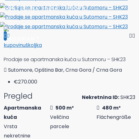
KONTROLNA TABLA – PROFILI
kupovinu
školjka
Prodaje se apartmanska kuća u Sutomoru – SHK23
Sutomore, Opština Bar, Crna Gora / Crna Gora
€270.000
Pregled
Nekretnina ID:
SHK23
Apartmanska
500 m²
480 m²
kuća
Veličina
Flächengröße
Vrsta
parcele
nekretnine