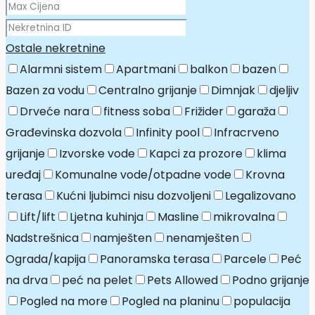
Ostale nekretnine
Alarmni sistem
Apartmani
balkon
bazen
Bazen za vodu
Centralno grijanje
Dimnjak
djeljiv
Drveće nara
fitness soba
Frižider
garaža
Građevinska dozvola
Infinity pool
Infracrveno
grijanje
Izvorske vode
Kapci za prozore
klima
uređaj
Komunalne vode/otpadne vode
Krovna
terasa
Kućni ljubimci nisu dozvoljeni
Legalizovano
Lift/lift
Ljetna kuhinja
Masline
mikrovalna
Nadstrešnica
namješten
nenamješten
Ograda/kapija
Panoramska terasa
Parcele
Peć
na drva
peć na pelet
Pets Allowed
Podno grijanje
Pogled na more
Pogled na planinu
populacija