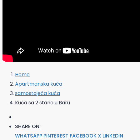
Home
Apartmanska kuća
samostojeća kuća
Kuća sa 2 stana u Baru
SHARE ON:
WHATSAPP
PINTEREST
FACEBOOK
X
LINKEDIN