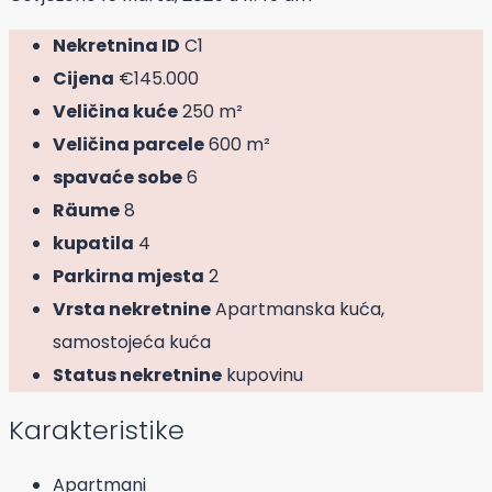
Nekretnina ID
C1
Cijena
€145.000
Veličina kuće
250 m²
Veličina parcele
600 m²
spavaće sobe
6
Räume
8
kupatila
4
Parkirna mjesta
2
Vrsta nekretnine
Apartmanska kuća,
samostojeća kuća
Status nekretnine
kupovinu
Karakteristike
Apartmani