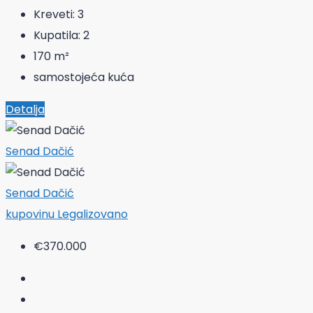
Kreveti:
3
Kupatila:
2
170
m²
samostojeća kuća
Detalja
Senad Dačić
Senad Dačić
kupovinu
Legalizovano
€370.000