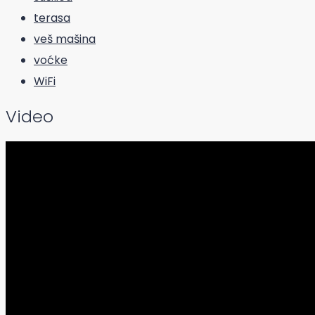
terasa
veš mašina
voćke
WiFi
Video