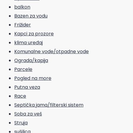
balkon
Bazen za vodu
Frižider
Kapci za prozore
klima uređaj
Komunalne vode/otpadne vode
Ograda/kapija
Parcele
Pogled na more
Putna veza
Race
Septička jama/filterski sistem
Soba za veš
Struja
sušilica