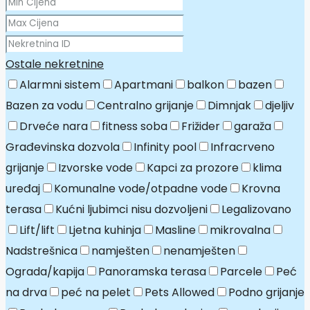
Ostale nekretnine
Alarmni sistem
Apartmani
balkon
bazen
Bazen za vodu
Centralno grijanje
Dimnjak
djeljiv
Drveće nara
fitness soba
Frižider
garaža
Građevinska dozvola
Infinity pool
Infracrveno
grijanje
Izvorske vode
Kapci za prozore
klima
uređaj
Komunalne vode/otpadne vode
Krovna
terasa
Kućni ljubimci nisu dozvoljeni
Legalizovano
Lift/lift
Ljetna kuhinja
Masline
mikrovalna
Nadstrešnica
namješten
nenamješten
Ograda/kapija
Panoramska terasa
Parcele
Peć
na drva
peć na pelet
Pets Allowed
Podno grijanje