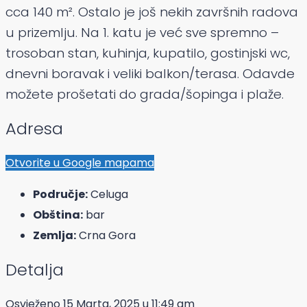
cca 140 m². Ostalo je još nekih završnih radova
u prizemlju. Na 1. katu je već sve spremno –
trosoban stan, kuhinja, kupatilo, gostinjski wc,
dnevni boravak i veliki balkon/terasa. Odavde
možete prošetati do grada/šopinga i plaže.
Adresa
Otvorite u Google mapama
Područje:
Celuga
Obština:
bar
Zemlja:
Crna Gora
Detalja
Osvježeno 15 Marta, 2025 u 11:49 am