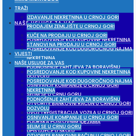
TRAŽI
IZDAVANJE NEKRETNINA U CRNOJ GORI
NAŠE USLUGE ZA VAS
PRODAJEM ZEMLJIŠTE U CRNOJ GORI
KUĆE NA PRODAJU U CRNOJ GORI
POSREDOVANJE KOD KUPOVINE NEKRETNINA
STANOVI NA PRODAJU U CRNOJ GORI
POSREDOVANJE KOD DUGOROČNOG NAJMA
VIJESTI
NEKRETNINA
NAŠE USLUGE ZA VAS
PODNOŠENJE ZAHTJEVA ZA BORAVIŠNU
POSREDOVANJE KOD KUPOVINE NEKRETNINA
DOZVOLU
POSREDOVANJE KOD DUGOROČNOG NAJMA
OSNIVANJE KOMPANIJE U CRNOJ GORI
NEKRETNINA
SELIM SE U CRNU GORU
PODNOŠENJE ZAHTJEVA ZA BORAVIŠNU
OTVORITE BANKOVNI RAČUN U CRNOJ GORI
DOZVOLU
UVOZ I REGISTRACIJA VOZILA U CRNOJ GORI
OSNIVANJE KOMPANIJE U CRNOJ GORI
PODRŠKA POSLOVNIM IDEJAMA
SELIM SE U CRNU GORU
UPIS DJECE U ŠKOLU
OTVORITE BANKOVNI RAČUN U CRNOJ GORI