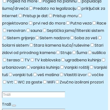
Pogled na more
Pogled na planinu
populacija
šuma/drveća
Predato na legalizaciju
priključak za
internet
Pristup je dat
Pristup moru
projektovano
prvi red do mora
Putna veza
Race
renoviran
sauna
Septička jama/filterski sistem
Sistem grijanja
Sistem nadzora
Soba za veš
Solarni sistem
Stara kamena kuća/ruševine
Stari
zidovi od prirodnog kamena
Struja
Šuma
sušilica
terasa
TV
TV kablovska
ugradbena kuhinja
urbanizovan
vanjska kuhinja
Vanjski roštilj
Vanjski
tuš
vanjski tuš
veš mašina
Vlastiti izvor
voćke
Vrt
WC za goste
WiFi
Zvučno izolirani prozori
Traži