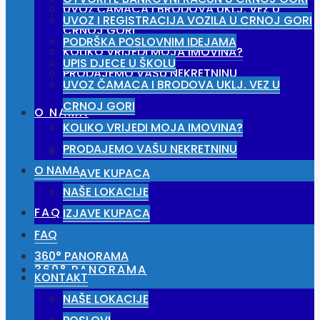
UVOZ ČAMACA I BRODOVA UKLJ. VEZ U
UVOZ I REGISTRACIJA VOZILA U CRNOJ GORI
CRNOJ GORI
PODRŠKA POSLOVNIM IDEJAMA
KOLIKO VRIJEDI MOJA IMOVINA?
UPIS DJECE U ŠKOLU
PRODAJEMO VAŠU NEKRETNINU
UVOZ ČAMACA I BRODOVA UKLJ. VEZ U
CRNOJ GORI
O NAMA
KOLIKO VRIJEDI MOJA IMOVINA?
PRODAJEMO VAŠU NEKRETNINU
NAŠE LOKACIJE
O NAMA
IZJAVE KUPACA
NAŠE LOKACIJE
FAQ
IZJAVE KUPACA
FAQ
360° PANORAMA
360° PANORAMA
KONTAKT
NAŠE LOKACIJE