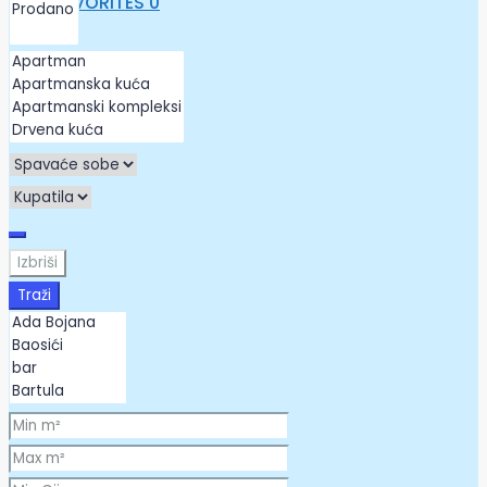
FAVORITES
0
Izbriši
Traži