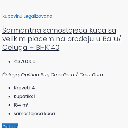
kupovinu
Legalizovano
Šarmantna samostojeća kuća sa
velikim placem na prodaju u Baru/
Čeluga – BHK140
€370.000
Čeluga, Opština Bar, Crna Gora / Crna Gora
Kreveti:
4
Kupatilo:
1
184
m²
samostojeća kuća
Detalja