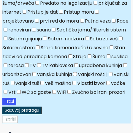
šuma/drveća
Predato na legalizaciju
priključak za
internet
Pristup je dat
Pristup moru
projektovano
prvi red do mora
Putna veza
Race
renoviran
sauna
Septička jama/filterski sistem
Sistem grijanja
Sistem nadzora
Soba za veš
Solarni sistem
Stara kamena kuća/ruševine
Stari
zidovi od prirodnog kamena
Struja
Šuma
sušilica
terasa
TV
TV kablovska
ugradbena kuhinja
urbanizovan
vanjska kuhinja
Vanjski roštilj
Vanjski
tuš
vanjski tuš
veš mašina
Vlastiti izvor
voćke
Vrt
WC za goste
WiFi
Zvučno izolirani prozori
Traži
Sačuvaj pretragu
Izbriši