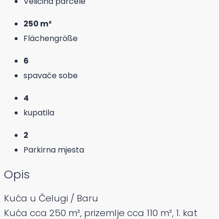
Veličina parcele
250 m²
Flächengröße
6
spavaće sobe
4
kupatila
2
Parkirna mjesta
Opis
Kuća u Čelugi / Baru
Kuća cca 250 m², prizemlje cca 110 m², 1. kat