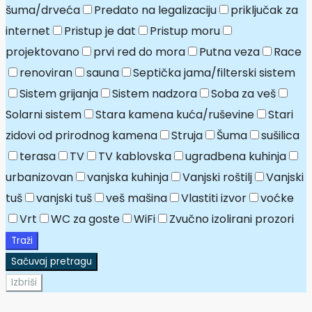
šuma/drveća
Predato na legalizaciju
priključak za
internet
Pristup je dat
Pristup moru
projektovano
prvi red do mora
Putna veza
Race
renoviran
sauna
Septička jama/filterski sistem
Sistem grijanja
Sistem nadzora
Soba za veš
Solarni sistem
Stara kamena kuća/ruševine
Stari
zidovi od prirodnog kamena
Struja
Šuma
sušilica
terasa
TV
TV kablovska
ugradbena kuhinja
urbanizovan
vanjska kuhinja
Vanjski roštilj
Vanjski
tuš
vanjski tuš
veš mašina
Vlastiti izvor
voćke
Vrt
WC za goste
WiFi
Zvučno izolirani prozori
Traži
Sačuvaj pretragu
Izbriši