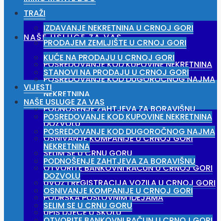
TRAŽI
IZDAVANJE NEKRETNINA U CRNOJ GORI
NAŠE USLUGE ZA VAS
PRODAJEM ZEMLJIŠTE U CRNOJ GORI
KUĆE NA PRODAJU U CRNOJ GORI
POSREDOVANJE KOD KUPOVINE NEKRETNINA
STANOVI NA PRODAJU U CRNOJ GORI
POSREDOVANJE KOD DUGOROČNOG NAJMA
VIJESTI
NEKRETNINA
NAŠE USLUGE ZA VAS
PODNOŠENJE ZAHTJEVA ZA BORAVIŠNU
POSREDOVANJE KOD KUPOVINE NEKRETNINA
DOZVOLU
POSREDOVANJE KOD DUGOROČNOG NAJMA
OSNIVANJE KOMPANIJE U CRNOJ GORI
NEKRETNINA
SELIM SE U CRNU GORU
PODNOŠENJE ZAHTJEVA ZA BORAVIŠNU
OTVORITE BANKOVNI RAČUN U CRNOJ GORI
DOZVOLU
UVOZ I REGISTRACIJA VOZILA U CRNOJ GORI
OSNIVANJE KOMPANIJE U CRNOJ GORI
PODRŠKA POSLOVNIM IDEJAMA
SELIM SE U CRNU GORU
UPIS DJECE U ŠKOLU
OTVORITE BANKOVNI RAČUN U CRNOJ GORI