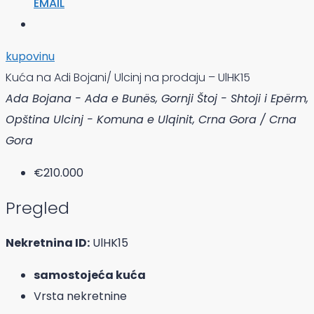
EMAIL
kupovinu
Kuća na Adi Bojani/ Ulcinj na prodaju – UlHK15
Ada Bojana - Ada e Bunës, Gornji Štoj - Shtoji i Epërm,
Opština Ulcinj - Komuna e Ulqinit, Crna Gora / Crna
Gora
€210.000
Pregled
Nekretnina ID:
UlHK15
samostojeća kuća
Vrsta nekretnine