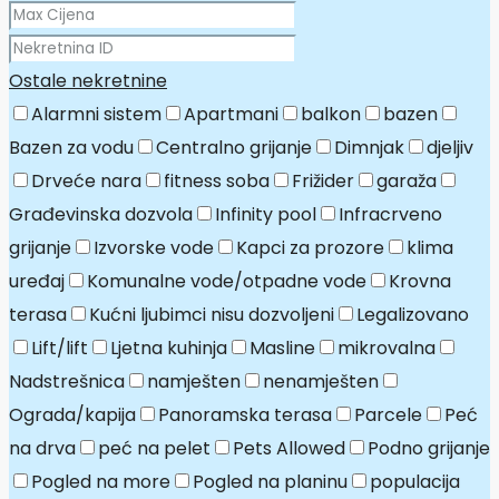
Ostale nekretnine
Alarmni sistem
Apartmani
balkon
bazen
Bazen za vodu
Centralno grijanje
Dimnjak
djeljiv
Drveće nara
fitness soba
Frižider
garaža
Građevinska dozvola
Infinity pool
Infracrveno
grijanje
Izvorske vode
Kapci za prozore
klima
uređaj
Komunalne vode/otpadne vode
Krovna
terasa
Kućni ljubimci nisu dozvoljeni
Legalizovano
Lift/lift
Ljetna kuhinja
Masline
mikrovalna
Nadstrešnica
namješten
nenamješten
Ograda/kapija
Panoramska terasa
Parcele
Peć
na drva
peć na pelet
Pets Allowed
Podno grijanje
Pogled na more
Pogled na planinu
populacija