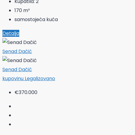
Kupatila:
2
170
m²
samostojeća kuća
Detalja
Senad Dačić
Senad Dačić
kupovinu
Legalizovano
€370.000