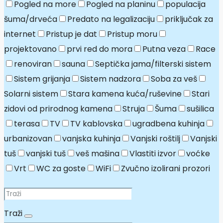
Pogled na more
Pogled na planinu
populacija
šuma/drveća
Predato na legalizaciju
priključak za
internet
Pristup je dat
Pristup moru
projektovano
prvi red do mora
Putna veza
Race
renoviran
sauna
Septička jama/filterski sistem
Sistem grijanja
Sistem nadzora
Soba za veš
Solarni sistem
Stara kamena kuća/ruševine
Stari
zidovi od prirodnog kamena
Struja
Šuma
sušilica
terasa
TV
TV kablovska
ugradbena kuhinja
urbanizovan
vanjska kuhinja
Vanjski roštilj
Vanjski
tuš
vanjski tuš
veš mašina
Vlastiti izvor
voćke
Vrt
WC za goste
WiFi
Zvučno izolirani prozori
Traži