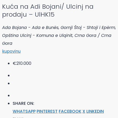
Kuća na Adi Bojani/ Ulcinj na
prodaju – UlHK15
Ada Bojana - Ada e Bunës, Gornji Štoj - Shtoji i Epërm,
Opština Ulcinj - Komuna e Ulqinit, Crna Gora / Crna
Gora
kupovinu
€210.000
SHARE ON:
WHATSAPP
PINTEREST
FACEBOOK
X
LINKEDIN