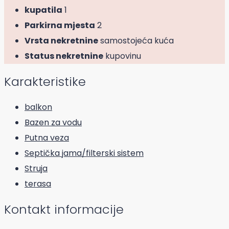
kupatila
1
Parkirna mjesta
2
Vrsta nekretnine
samostojeća kuća
Status nekretnine
kupovinu
Karakteristike
balkon
Bazen za vodu
Putna veza
Septička jama/filterski sistem
Struja
terasa
Kontakt informacije