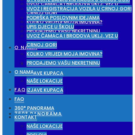
UVOZ ČAMACA I BRODOVA UKLJ. VEZ U
UVOZ I REGISTRACIJA VOZILA U CRNOJ GORI
CRNOJ GORI
PODRŠKA POSLOVNIM IDEJAMA
KOLIKO VRIJEDI MOJA IMOVINA?
UPIS DJECE U ŠKOLU
PRODAJEMO VAŠU NEKRETNINU
UVOZ ČAMACA I BRODOVA UKLJ. VEZ U
CRNOJ GORI
O NAMA
KOLIKO VRIJEDI MOJA IMOVINA?
PRODAJEMO VAŠU NEKRETNINU
NAŠE LOKACIJE
O NAMA
IZJAVE KUPACA
NAŠE LOKACIJE
FAQ
IZJAVE KUPACA
FAQ
360° PANORAMA
360° PANORAMA
KONTAKT
NAŠE LOKACIJE