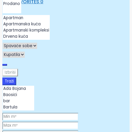
FAVORITES
0
Izbriši
Traži