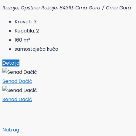
Rožaje, Opština Rožaje, 84310, Crna Gora / Crna Gora
Kreveti:
3
Kupatila:
2
160
m²
samostojeća kuća
Detalja
Senad Dačić
Senad Dačić
Natrag