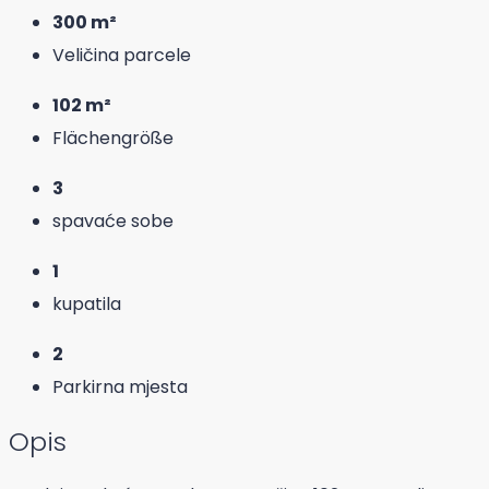
300 m²
Veličina parcele
102 m²
Flächengröße
3
spavaće sobe
1
kupatila
2
Parkirna mjesta
Opis