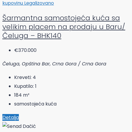
kupovinu
Legalizovano
Šarmantna samostojeća kuća sa
velikim placem na prodaju u Baru/
Čeluga – BHK140
€370.000
Čeluga, Opština Bar, Crna Gora / Crna Gora
Kreveti:
4
Kupatilo:
1
184
m²
samostojeća kuća
Detalja