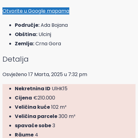
Otvorite u Google mapama
Područje:
Ada Bojana
Obština:
Ulcinj
Zemlja:
Crna Gora
Detalja
Osvježeno 17 Marta, 2025 u 7:32 pm
Nekretnina ID
UlHK15
Cijena
€210.000
Veličina kuće
102 m²
Veličina parcele
300 m²
spavaće sobe
3
Räume
4