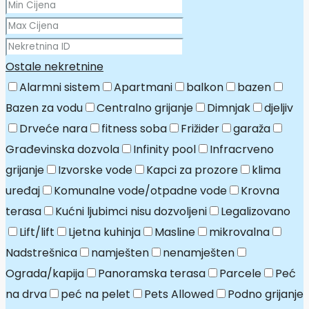
Ostale nekretnine
Alarmni sistem
Apartmani
balkon
bazen
Bazen za vodu
Centralno grijanje
Dimnjak
djeljiv
Drveće nara
fitness soba
Frižider
garaža
Građevinska dozvola
Infinity pool
Infracrveno
grijanje
Izvorske vode
Kapci za prozore
klima
uređaj
Komunalne vode/otpadne vode
Krovna
terasa
Kućni ljubimci nisu dozvoljeni
Legalizovano
Lift/lift
Ljetna kuhinja
Masline
mikrovalna
Nadstrešnica
namješten
nenamješten
Ograda/kapija
Panoramska terasa
Parcele
Peć
na drva
peć na pelet
Pets Allowed
Podno grijanje