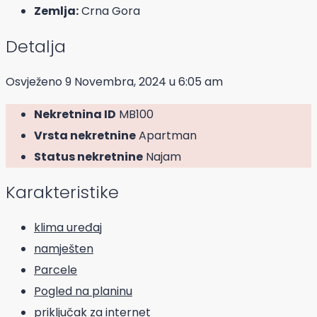
Zemlja:
Crna Gora
Detalja
Osvježeno 9 Novembra, 2024 u 6:05 am
Nekretnina ID
MB100
Vrsta nekretnine
Apartman
Status nekretnine
Najam
Karakteristike
klima uređaj
namješten
Parcele
Pogled na planinu
priključak za internet