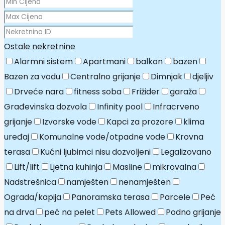
Ostale nekretnine
Alarmni sistem
Apartmani
balkon
bazen
Bazen za vodu
Centralno grijanje
Dimnjak
djeljiv
Drveće nara
fitness soba
Frižider
garaža
Građevinska dozvola
Infinity pool
Infracrveno
grijanje
Izvorske vode
Kapci za prozore
klima
uređaj
Komunalne vode/otpadne vode
Krovna
terasa
Kućni ljubimci nisu dozvoljeni
Legalizovano
Lift/lift
Ljetna kuhinja
Masline
mikrovalna
Nadstrešnica
namješten
nenamješten
Ograda/kapija
Panoramska terasa
Parcele
Peć
na drva
peć na pelet
Pets Allowed
Podno grijanje