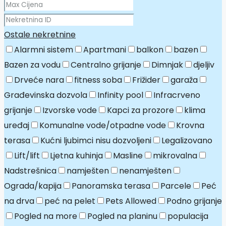
Ostale nekretnine
Alarmni sistem
Apartmani
balkon
bazen
Bazen za vodu
Centralno grijanje
Dimnjak
djeljiv
Drveće nara
fitness soba
Frižider
garaža
Građevinska dozvola
Infinity pool
Infracrveno
grijanje
Izvorske vode
Kapci za prozore
klima
uređaj
Komunalne vode/otpadne vode
Krovna
terasa
Kućni ljubimci nisu dozvoljeni
Legalizovano
Lift/lift
Ljetna kuhinja
Masline
mikrovalna
Nadstrešnica
namješten
nenamješten
Ograda/kapija
Panoramska terasa
Parcele
Peć
na drva
peć na pelet
Pets Allowed
Podno grijanje
Pogled na more
Pogled na planinu
populacija