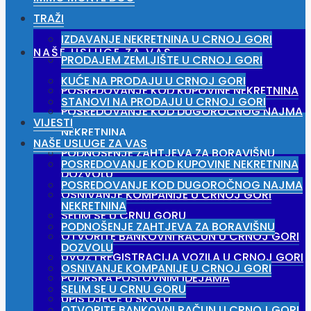
TRAŽI
IZDAVANJE NEKRETNINA U CRNOJ GORI
NAŠE USLUGE ZA VAS
PRODAJEM ZEMLJIŠTE U CRNOJ GORI
KUĆE NA PRODAJU U CRNOJ GORI
POSREDOVANJE KOD KUPOVINE NEKRETNINA
STANOVI NA PRODAJU U CRNOJ GORI
POSREDOVANJE KOD DUGOROČNOG NAJMA
VIJESTI
NEKRETNINA
NAŠE USLUGE ZA VAS
PODNOŠENJE ZAHTJEVA ZA BORAVIŠNU
POSREDOVANJE KOD KUPOVINE NEKRETNINA
DOZVOLU
POSREDOVANJE KOD DUGOROČNOG NAJMA
OSNIVANJE KOMPANIJE U CRNOJ GORI
NEKRETNINA
SELIM SE U CRNU GORU
PODNOŠENJE ZAHTJEVA ZA BORAVIŠNU
OTVORITE BANKOVNI RAČUN U CRNOJ GORI
DOZVOLU
UVOZ I REGISTRACIJA VOZILA U CRNOJ GORI
OSNIVANJE KOMPANIJE U CRNOJ GORI
PODRŠKA POSLOVNIM IDEJAMA
SELIM SE U CRNU GORU
UPIS DJECE U ŠKOLU
OTVORITE BANKOVNI RAČUN U CRNOJ GORI