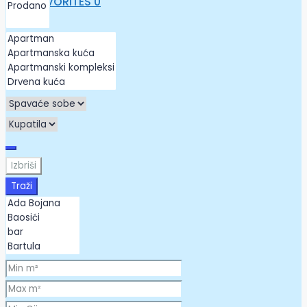
FAVORITES
0
Izbriši
Traži