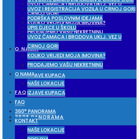
UVOZ ČAMACA I BRODOVA UKLJ. VEZ U
UVOZ I REGISTRACIJA VOZILA U CRNOJ GORI
CRNOJ GORI
PODRŠKA POSLOVNIM IDEJAMA
KOLIKO VRIJEDI MOJA IMOVINA?
UPIS DJECE U ŠKOLU
PRODAJEMO VAŠU NEKRETNINU
UVOZ ČAMACA I BRODOVA UKLJ. VEZ U
CRNOJ GORI
O NAMA
KOLIKO VRIJEDI MOJA IMOVINA?
PRODAJEMO VAŠU NEKRETNINU
NAŠE LOKACIJE
O NAMA
IZJAVE KUPACA
NAŠE LOKACIJE
FAQ
IZJAVE KUPACA
FAQ
360° PANORAMA
360° PANORAMA
KONTAKT
NAŠE LOKACIJE