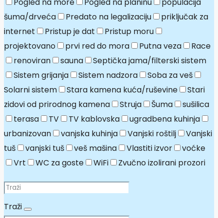
Pogled na more
Pogled na planinu
populacija
šuma/drveća
Predato na legalizaciju
priključak za
internet
Pristup je dat
Pristup moru
projektovano
prvi red do mora
Putna veza
Race
renoviran
sauna
Septička jama/filterski sistem
Sistem grijanja
Sistem nadzora
Soba za veš
Solarni sistem
Stara kamena kuća/ruševine
Stari
zidovi od prirodnog kamena
Struja
Šuma
sušilica
terasa
TV
TV kablovska
ugradbena kuhinja
urbanizovan
vanjska kuhinja
Vanjski roštilj
Vanjski
tuš
vanjski tuš
veš mašina
Vlastiti izvor
voćke
Vrt
WC za goste
WiFi
Zvučno izolirani prozori
Traži