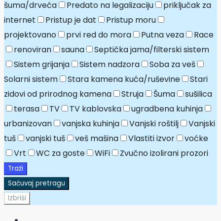
šuma/drveća
Predato na legalizaciju
priključak za
internet
Pristup je dat
Pristup moru
projektovano
prvi red do mora
Putna veza
Race
renoviran
sauna
Septička jama/filterski sistem
Sistem grijanja
Sistem nadzora
Soba za veš
Solarni sistem
Stara kamena kuća/ruševine
Stari
zidovi od prirodnog kamena
Struja
Šuma
sušilica
terasa
TV
TV kablovska
ugradbena kuhinja
urbanizovan
vanjska kuhinja
Vanjski roštilj
Vanjski
tuš
vanjski tuš
veš mašina
Vlastiti izvor
voćke
Vrt
WC za goste
WiFi
Zvučno izolirani prozori
Traži
Sačuvaj pretragu
Izbriši