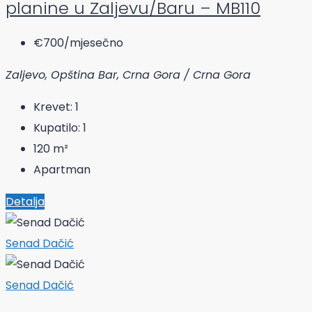
planine u Zaljevu/Baru – MB110
€700
/mjesečno
Zaljevo, Opština Bar, Crna Gora / Crna Gora
Krevet:
1
Kupatilo:
1
120
m²
Apartman
Detalja
Senad Dačić
Senad Dačić