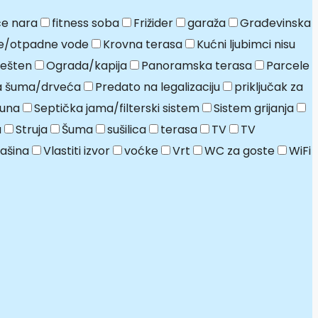
e nara
fitness soba
Frižider
garaža
Građevinska
e/otpadne vode
Krovna terasa
Kućni ljubimci nisu
ešten
Ograda/kapija
Panoramska terasa
Parcele
ja šuma/drveća
Predato na legalizaciju
priključak za
una
Septička jama/filterski sistem
Sistem grijanja
a
Struja
Šuma
sušilica
terasa
TV
TV
ašina
Vlastiti izvor
voćke
Vrt
WC za goste
WiFi