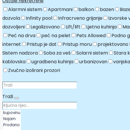
Ostale nekretnine
Alarmni sistem
Apartmani
balkon
bazen
Baze
dozvola
Infinity pool
Infracrveno grijanje
Izvorske 
dozvoljeni
Legalizovano
Lift/lift
Ljetna kuhinja
Mas
Peć na drva
peć na pelet
Pets Allowed
Podno gr
internet
Pristup je dat
Pristup moru
projektovano
Sistem nadzora
Soba za veš
Solarni sistem
Stara 
kablovska
ugradbena kuhinja
urbanizovan
vanjska
Zvučno izolirani prozori
Traži