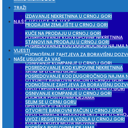
TRAŽI
IZDAVANJE NEKRETNINA U CRNOJ GORI
NAŠE USLUGE ZA VAS
PRODAJEM ZEMLJIŠTE U CRNOJ GORI
KUĆE NA PRODAJU U CRNOJ GORI
POSREDOVANJE KOD KUPOVINE NEKRETNINA
STANOVI NA PRODAJU U CRNOJ GORI
POSREDOVANJE KOD DUGOROČNOG NAJMA N
VIJESTI
PODNOŠENJE ZAHTJEVA ZA BORAVIŠNU DOZV
NAŠE USLUGE ZA VAS
OSNIVANJE KOMPANIJE U CRNOJ GORI
POSREDOVANJE KOD KUPOVINE NEKRETNINA
SELIM SE U CRNU GORU
POSREDOVANJE KOD DUGOROČNOG NAJMA N
OTVORITE BANKOVNI RAČUN U CRNOJ GORI
PODNOŠENJE ZAHTJEVA ZA BORAVIŠNU DOZV
UVOZ I REGISTRACIJA VOZILA U CRNOJ GORI
OSNIVANJE KOMPANIJE U CRNOJ GORI
PODRŠKA POSLOVNIM IDEJAMA
SELIM SE U CRNU GORU
UPIS DJECE U ŠKOLU
OTVORITE BANKOVNI RAČUN U CRNOJ GORI
UVOZ ČAMACA I BRODOVA UKLJ. VEZ U CRNO
UVOZ I REGISTRACIJA VOZILA U CRNOJ GORI
KOLIKO VRIJEDI MOJA IMOVINA?
PODRŠKA POSLOVNIM IDEJAMA