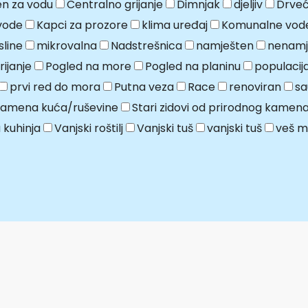
n za vodu
Centralno grijanje
Dimnjak
djeljiv
Drveć
vode
Kapci za prozore
klima uređaj
Komunalne vod
line
mikrovalna
Nadstrešnica
namješten
nenamj
ijanje
Pogled na more
Pogled na planinu
populaci
prvi red do mora
Putna veza
Race
renoviran
sa
kamena kuća/ruševine
Stari zidovi od prirodnog kamen
 kuhinja
Vanjski roštilj
Vanjski tuš
vanjski tuš
veš m