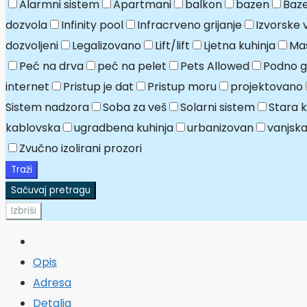
Alarmni sistem
Apartmani
balkon
bazen
Baze
dozvola
Infinity pool
Infracrveno grijanje
Izvorske 
dozvoljeni
Legalizovano
Lift/lift
Ljetna kuhinja
Mas
Peć na drva
peć na pelet
Pets Allowed
Podno gr
internet
Pristup je dat
Pristup moru
projektovano
Sistem nadzora
Soba za veš
Solarni sistem
Stara 
kablovska
ugradbena kuhinja
urbanizovan
vanjska
Zvučno izolirani prozori
Traži
Sačuvaj pretragu
Izbriši
Opis
Adresa
Detalja