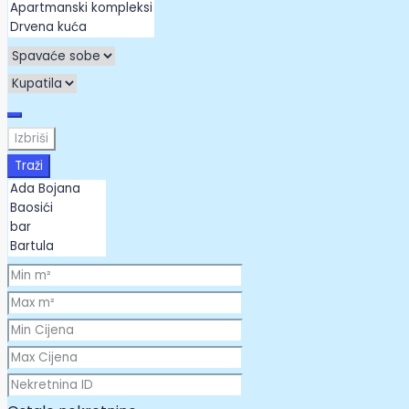
Izbriši
Traži