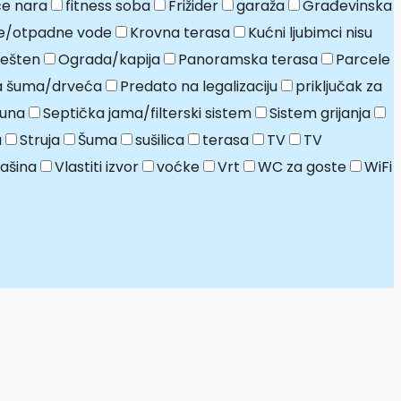
e nara
fitness soba
Frižider
garaža
Građevinska
e/otpadne vode
Krovna terasa
Kućni ljubimci nisu
ešten
Ograda/kapija
Panoramska terasa
Parcele
ja šuma/drveća
Predato na legalizaciju
priključak za
una
Septička jama/filterski sistem
Sistem grijanja
a
Struja
Šuma
sušilica
terasa
TV
TV
ašina
Vlastiti izvor
voćke
Vrt
WC za goste
WiFi