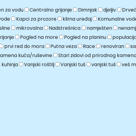
n za vodu
Centralno grijanje
Dimnjak
djeljiv
Drveć
vode
Kapci za prozore
klima uređaj
Komunalne vod
line
mikrovalna
Nadstrešnica
namješten
nenamj
ijanje
Pogled na more
Pogled na planinu
populaci
prvi red do mora
Putna veza
Race
renoviran
sa
kamena kuća/ruševine
Stari zidovi od prirodnog kamen
 kuhinja
Vanjski roštilj
Vanjski tuš
vanjski tuš
veš m