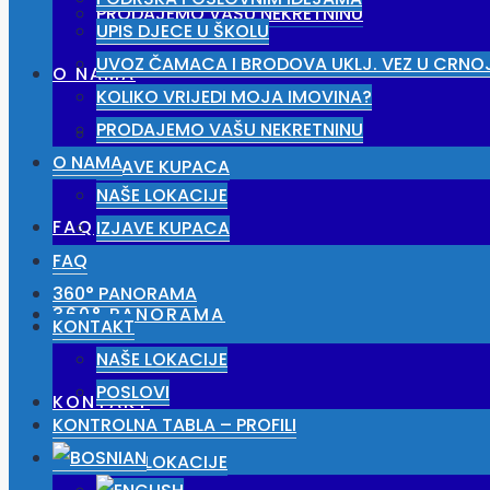
PRODAJEMO VAŠU NEKRETNINU
UPIS DJECE U ŠKOLU
UVOZ ČAMACA I BRODOVA UKLJ. VEZ U CRNO
O NAMA
KOLIKO VRIJEDI MOJA IMOVINA?
PRODAJEMO VAŠU NEKRETNINU
NAŠE LOKACIJE
O NAMA
IZJAVE KUPACA
NAŠE LOKACIJE
FAQ
IZJAVE KUPACA
FAQ
360° PANORAMA
360° PANORAMA
KONTAKT
NAŠE LOKACIJE
POSLOVI
KONTAKT
KONTROLNA TABLA – PROFILI
NAŠE LOKACIJE