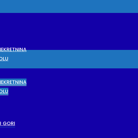
EKRETNINA
OLU
EKRETNINA
OLU
J GORI